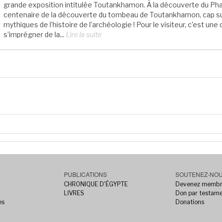
grande exposition intitulée Toutankhamon. À la découverte du Phar
centenaire de la découverte du tombeau de Toutankhamon, cap sur
mythiques de l’histoire de l’archéologie ! Pour le visiteur, c’est un
s’imprégner de la...
Lire la suite
PUBLICATIONS
SOUTENEZ-NO
CHRONIQUE D'ÉGYPTE
Devenez memb
LIVRES
Don par testam
es
Donations