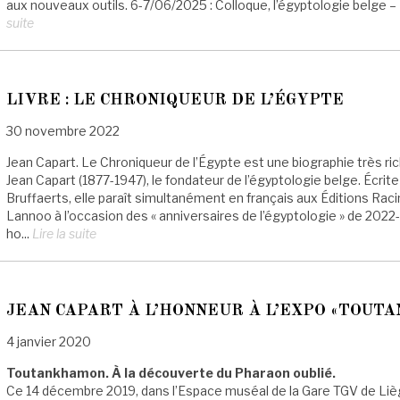
aux nouveaux outils. 6-7/06/2025 : Colloque, l’égyptologie belge –
suite
LIVRE : LE CHRONIQUEUR DE L’ÉGYPTE
30 novembre 2022
Jean Capart. Le Chroniqueur de l’Égypte est une biographie très ri
Jean Capart (1877-1947), le fondateur de l’égyptologie belge. Écrite 
Bruffaerts, elle paraît simultanément en français aux Éditions Raci
Lannoo à l’occasion des « anniversaires de l’égyptologie » de 2022-
ho...
Lire la suite
JEAN CAPART À L’HONNEUR À L’EXPO «TOUT
4 janvier 2020
Toutankhamon. À la découverte du Pharaon oublié.
Ce 14 décembre 2019, dans l’Espace muséal de la Gare TGV de Lièg