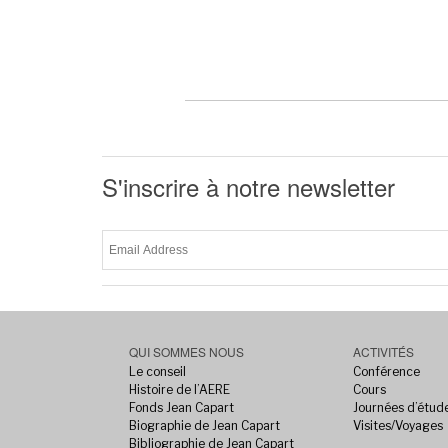
S'inscrire à notre newsletter
QUI SOMMES NOUS
ACTIVITÉS
Le conseil
Conférence
Histoire de l’AERE
Cours
Fonds Jean Capart
Journées d’étud
Biographie de Jean Capart
Visites/Voyages
Bibliographie de Jean Capart