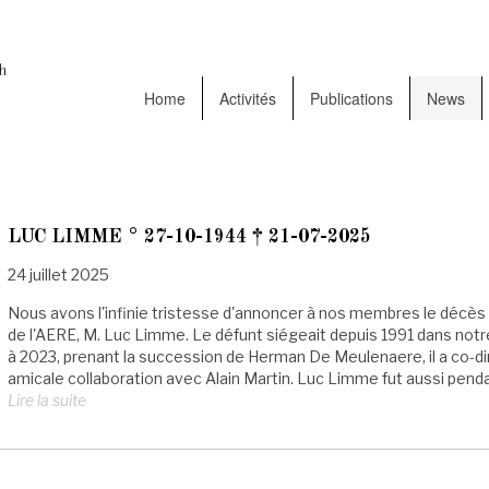
Home
Activités
Publications
News
LUC LIMME ° 27-10-1944 † 21-07-2025
24 juillet 2025
Nous avons l'infinie tristesse d'annoncer à nos membres le décès d
de l'AERE, M. Luc Limme. Le défunt siégeait depuis 1991 dans notre
à 2023, prenant la succession de Herman De Meulenaere, il a co-diri
amicale collaboration avec Alain Martin. Luc Limme fut aussi penda
Lire la suite