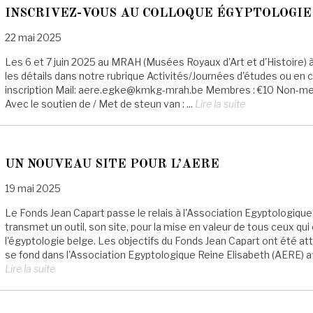
INSCRIVEZ-VOUS AU COLLOQUE ÉGYPTOLOGIE
22 mai 2025
Les 6 et 7 juin 2025 au MRAH (Musées Royaux d'Art et d'Histoire) 
les détails dans notre rubrique Activités/Journées d'études ou en cl
inscription Mail: aere.egke@kmkg-mrah.be Membres : €10 Non-memb
Avec le soutien de / Met de steun van : ...
Lire la suite
UN NOUVEAU SITE POUR L’AERE
19 mai 2025
Le Fonds Jean Capart passe le relais à l'Association Egyptologique 
transmet un outil, son site, pour la mise en valeur de tous ceux q
l'égyptologie belge. Les objectifs du Fonds Jean Capart ont été attei
se fond dans l'Association Egyptologique Reine Elisabeth (AERE) afi
Lire la suite