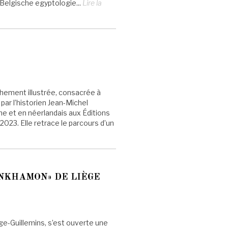
 Belgische egyptologie...
Lire la
chement illustrée, consacrée à
par l’historien Jean-Michel
ne et en néerlandais aux Éditions
2023. Elle retrace le parcours d’un
ANKHAMON» DE LIÈGE
e-Guillemins, s’est ouverte une