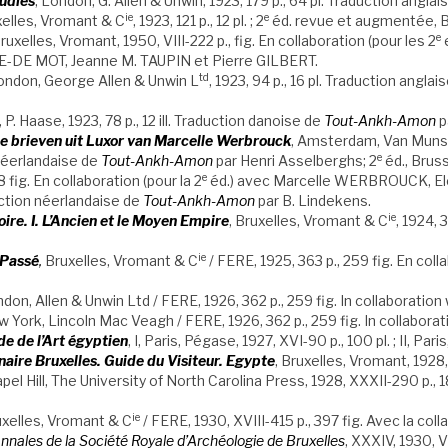
udies
, London, G. Allen & Unwin, 1923, 179 p., 64 pl. Traduction ang
ie
e
xelles, Vromant & C
, 1923, 121 p., 12 pl. ; 2
éd. revue et augmentée, Bru
e
uxelles, Vromant, 1950, VIII-222 p., fig. En collaboration (pour les 2
e
DE MOT, Jeanne M. TAUPIN et Pierre GILBERT.
td
ondon, George Allen & Unwin L
, 1923, 94 p., 16 pl. Traduction anglai
. Haase, 1923, 78 p., 12 ill. Traduction danoise de
Tout-Ankh-Amon
p
e brieven uit Luxor van Marcelle Werbrouck
, Amsterdam, Van Munst
e
 néerlandaise de
Tout-Ankh-Amon
par Henri Asselberghs; 2
éd., Brus
e
8 fig. En collaboration (pour la 2
éd.) avec Marcelle WERBROUCK, Elé
uction néerlandaise de
Tout-Ankh-Amon
par B. Lindekens.
ie
oire. I. L’Ancien et le Moyen Empire
, Bruxelles, Vromant & C
, 1924, 
ie
 Passé
,
Bruxelles, Vromant & C
/ FERE, 1925, 363 p., 259 fig. En col
don, Allen & Unwin Ltd / FERE, 1926, 362 p., 259 fig. In collaborat
 York, Lincoln Mac Veagh / FERE, 1926, 362 p., 259 fig. In collabo
de de l’Art égyptien
, I, Paris, Pégase, 1927, XVI-90 p., 100 pl. ; II, Pari
ire Bruxelles. Guide du Visiteur.
Egypte
, Bruxelles, Vromant, 1928,
apel Hill, The University of North Carolina Press, 1928, XXXII-290 p.,
ie
xelles, Vromant & C
/ FERE, 1930, XVIII-415 p., 397 fig. Avec la co
nnales de la Société Royale d’Archéologie de Bruxelles
, XXXIV, 1930, VI