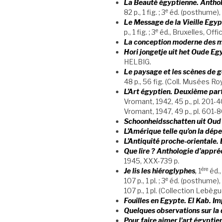
La Beauté égyptienne. Antho
e
82 p., 1 fig. ; 3
éd. (posthume), B
Le Message de la Vieille Egyp
e
p., 1 fig. ; 3
éd., Bruxelles, Offic
La conception moderne des 
Hori jongetje uit het Oude Eg
HELBIG.
Le paysage et les scènes de g
48 p., 56 fig. (Coll. Musées 
L’Art égyptien. Deuxième part
Vromant, 1942, 45 p., pl. 201-4
Vromant, 1947, 49 p., pl. 601-
Schoonheidsschatten uit Oud
L’Amérique telle qu’on la dépei
L’Antiquité proche-orientale
Que lire ? Anthologie d’appréc
1945, XXX-739 p.
ère
Je lis les hiéroglyphes
,
1
éd.,
e
107 p., 1 pl. ; 3
éd. (posthume), Br
107 p., 1 pl. (Collection Lebègu
Fouilles en Egypte.
El Kab. Im
Quelques observations sur la
Pour faire aimer l’art égyptie