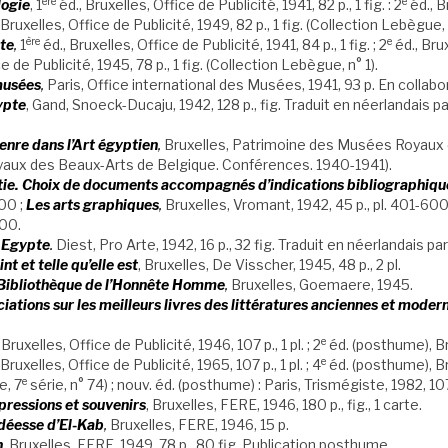
ère
e
logie
, 1
éd., Bruxelles, Office de Publicité, 1941, 82 p., 1 fig. : 2
éd., B
ruxelles, Office de Publicité, 1949, 82 p., 1 fig. (Collection Lebègue, 
ère
e
te
,
1
éd., Bruxelles, Office de Publicité, 1941, 84 p., 1 fig. ; 2
éd., Bru
e de Publicité, 1945, 78 p., 1 fig. (Collection Lebègue, n° 1).
musées
,
Paris, Office international des Musées, 1941, 93 p. En colla
ypte
, Gand, Snoeck-Ducaju, 1942, 128 p., fig. Traduit en néerlandais p
enre dans l’Art égyptien
,
Bruxelles, Patrimoine des Musées Royaux 
Royaux des Beaux-Arts de Belgique. Conférences. 1940-1941).
ie. Choix de documents accompagnés d’indications bibliographiques.
00 ;
Les arts graphiques
,
Bruxelles, Vromant, 1942, 45 p., pl. 401-600
800.
 Egypte
.
Diest, Pro Arte, 1942, 16 p., 32 fig. Traduit en néerlandais 
nt et telle qu’elle est
, Bruxelles, De Visscher, 1945, 48 p., 2 pl.
. Bibliothèque de l’Honnête Homme
,
Bruxelles, Goemaere, 1945.
iations sur les meilleurs livres des littératures anciennes et moder
e
 Bruxelles, Office de Publicité, 1946, 107 p., 1 pl. ; 2
éd. (posthume), Br
e
uxelles, Office de Publicité, 1965, 107 p., 1 pl. ; 4
éd. (posthume), Br
e
e, 7
série, n° 74) ; nouv. éd. (posthume) : Paris, Trismégiste, 1982, 107 p
pressions et souvenirs
, Bruxelles, FERE, 1946, 180 p., fig., 1 carte.
 déesse d’El-Kab
,
Bruxelles, FERE, 1946, 15 p.
n
,
Bruxelles, FERE, 1949, 78 p., 80 fig. Publication posthume.