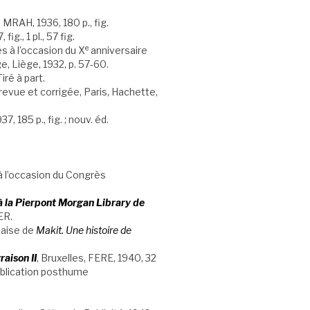
MRAH, 1936, 180 p., fig.
fig., 1 pl., 57 fig.
e
és à l’occasion du X
anniversaire
e, Liège, 1932, p. 57-60.
iré à part.
revue et corrigée, Paris, Hachette,
7, 185 p., fig. ; nouv. éd.
à l’occasion du Congrès
à la Pierpont Morgan Library de
ER.
daise de
Makit. Une histoire de
raison II
, Bruxelles, FERE, 1940, 32
 Publication posthume