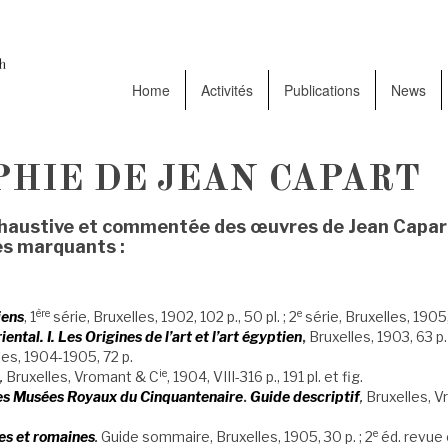
Home
Activités
Publications
News
PHIE DE JEAN CAPART
xhaustive et commentée des œuvres de Jean Capart,
es marquants :
ère
e
iens
, 1
série, Bruxelles, 1902, 102 p., 50 pl. ; 2
série, Bruxelles, 1905, 
riental. I. Les Origines de l’art et l’art égyptien
,
Bruxelles, 1903, 63 p. 
lles, 1904-1905, 72 p.
ie
,
Bruxelles, Vromant & C
, 1904, VIII-316 p., 191 pl. et fig.
des Musées Royaux du Cinquantenaire
.
Guide descriptif
,
Bruxelles, V
e
es et romaines
.
Guide sommaire, Bruxelles, 1905, 30 p. ; 2
éd. revue 