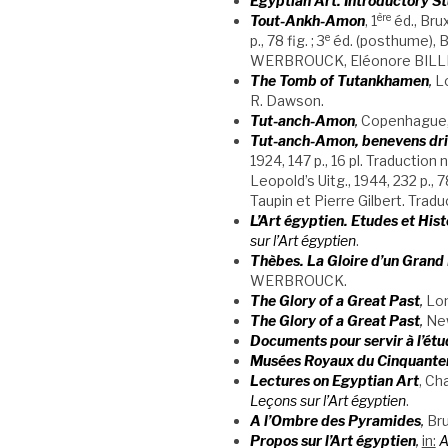
Egyptian Art.
Introductory St
ère
Tout-Ankh-Amon
, 1
éd., Bru
e
p., 78 fig. ; 3
éd. (posthume), Br
WERBROUCK, Eléonore BILLE-
The Tomb of Tutankhamen
,
L
R. Dawson.
Tut-anch-Amon
,
Copenhague, P
Tut-anch-Amon, benevens dri
1924, 147 p., 16 pl. Traduction
Leopold’s Uitg., 1944, 232 p., 7
Taupin et Pierre Gilbert. Trad
L’Art égyptien. Etudes et Hist
sur l’Art égyptien
.
Thèbes. La Gloire d’un Grand
WERBROUCK.
The Glory of a Great Past
,
Lon
The Glory of a Great Past
,
New
Documents pour servir à l’étu
Musées Royaux du Cinquantena
Lectures on Egyptian Art
, Ch
Leçons sur l’Art égyptien
.
A l’Ombre des Pyramides
,
Bru
Propos sur l’Art égyptien
,
in:
A