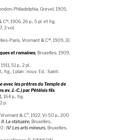
London-Philadelphia, Grevel, 1905,
ie
& C
, 1906, 26 p., 5 pl. et fig.
7, 3 vol.
ie
elles-Paris, Vromant & C
, 1909, 31
cques et romaines
,
Bruxelles, 1909,
, 1911, 51 p., 2 pl.
 fig., 1 plan : nouv. Ed. : Saint-
ne avec les prêtres du Temple de
s av. J.-C.) par Pétéisis fils
 164 p., fig.
2 p.
, Vromant & C°, 1922, VI-50 p., 200
I. La statuaire,
Bruxelles,
00 ;
IV: Les arts mineurs,
Bruxelles,