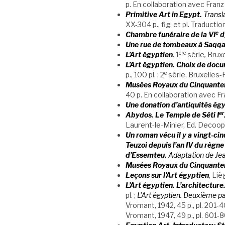
p. En collaboration avec Fra
Primitive Art in Egypt.
Transl
XX-304 p., fig. et pl. Traductio
e
Chambre funéraire de la VI
d
Une rue de tombeaux à Saqq
ère
L’Art égyptien
.
1
série
,
Bruxe
L’Art égyptien. Choix de doc
e
p., 100 pl. ; 2
série, Bruxelles-
Musées Royaux du Cinquantena
40 p. En collaboration avec 
Une donation d’antiquités ég
er
Abydos. Le Temple de Séti I
Laurent-le-Minier, Ed. Decoo
Un roman vécu il y a vingt-cin
Teuzoi depuis l’an IV du règn
d’Essemteu.
Adaptation de Jea
Musées Royaux du Cinquantena
Leçons sur l’Art égyptien
, Liè
L’Art égyptien.
L’architectur
pl. ;
L’Art égyptien. Deuxième pa
Vromant, 1942, 45 p., pl. 201-4
Vromant, 1947, 49 p., pl. 601-