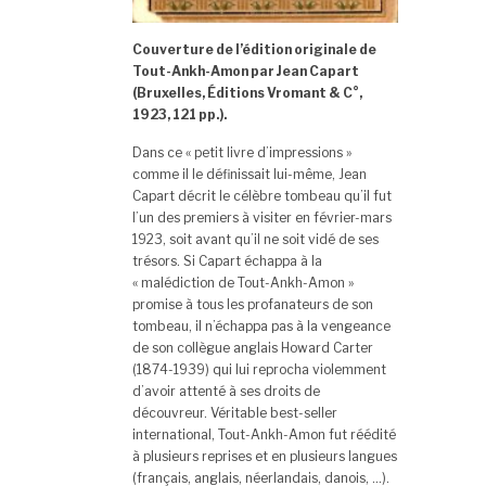
Couverture de l’édition originale de
Tout-Ankh-Amon par Jean Capart
(Bruxelles, Éditions Vromant & C°,
1923, 121 pp.).
Dans ce « petit livre d’impressions »
comme il le définissait lui-même, Jean
Capart décrit le célèbre tombeau qu’il fut
l’un des premiers à visiter en février-mars
1923, soit avant qu’il ne soit vidé de ses
trésors. Si Capart échappa à la
« malédiction de Tout-Ankh-Amon »
promise à tous les profanateurs de son
tombeau, il n’échappa pas à la vengeance
de son collègue anglais Howard Carter
(1874-1939) qui lui reprocha violemment
d’avoir attenté à ses droits de
découvreur. Véritable best-seller
international, Tout-Ankh-Amon fut réédité
à plusieurs reprises et en plusieurs langues
(français, anglais, néerlandais, danois, …).