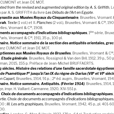
nz CUMONT et Jean DE MOT.
ated from the revised and augmented original edition by A. S. Griffith
, 
n par A. S. GRIFFITH du livre
Les Débuts de l’Art en Egypte
.
ynastie aux Musées Royaux du Cinquantenaire
, Bruxelles, Vromant 
ie
arah
.
Texte
(1 vol.) et II.
Planches
(2 vol.), Bruxelles, Vromant & C
, 190
ie
lles, Vromant & C
, 1908.
ère
uments accompagnés d’indications bibliographiques
, 1
série, Brux
ie
Paris, Vromant & C
, 1911, 35 p., 100 pl.
ire. Notice sommaire de la section des antiquités orientales, gre
Franz CUMONT et Jean DE MOT.
ie
yptiennes aux Musées Royaux de Bruxelles
, Bruxelles, Vromant & C
. Etude générale
, Bruxelles, Rossignol & Van den Bril, 1912, 39 p., 50 pl.,
pman, 2015, 155 p. Préface de Jean-Michel BRUFFAERTS.
q siècles. Histoire des relations d’une famille sacerdotale égyptien
er
e
e
e de Psamétique I
jusqu’à l’an IX du règne de Darius (VII
et VI
siècle
e
n Capart,
Bruxelles, 1914, 91 p. ; 2
éd. augm., Bruxelles, Vromant, 1941,
ire. Notice sommaire. Antiquités. (Février 1914)
, Bruxelles, 1914, 1
ge, impr. H. Vaillant-Carmanne, 1920, XIV-551 p.
e. Choix de documents accompagnés d’indications bibliographiques
rtie. Choix de documents accompagnés d’indications bibliographiques. I
00 ;
III. Les arts graphiques,
Bruxelles, Vromant, 1942, 45 p., pl. 401-6
800.