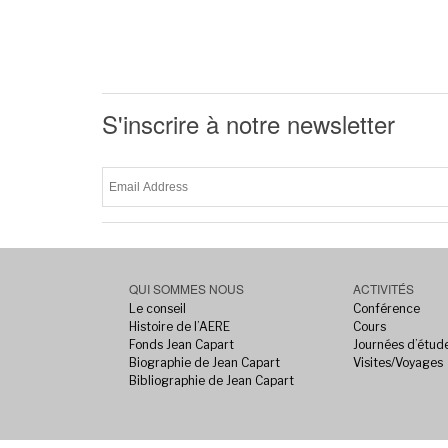
S'inscrire à notre newsletter
QUI SOMMES NOUS
ACTIVITÉS
Le conseil
Conférence
Histoire de l’AERE
Cours
Fonds Jean Capart
Journées d’étud
Biographie de Jean Capart
Visites/Voyages
Bibliographie de Jean Capart