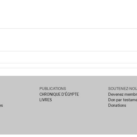
PUBLICATIONS
SOUTENEZ-NO
CHRONIQUE D'ÉGYPTE
Devenez memb
LIVRES
Don par testam
es
Donations