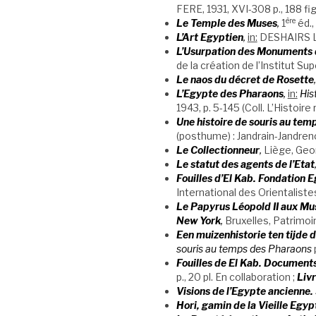
FERE, 1931, XVI-308 p., 188 fig
ère
Le Temple des Muses
,
1
éd.,
L’Art Egyptien
,
in:
DESHAIRS Lé
L’Usurpation des Monuments d
de la création de l’Institut Su
Le naos du décret de Rosette
,
L’Egypte des Pharaons
,
in:
Hist
1943, p. 5-145 (Coll. L’Histo
Une histoire de souris au tem
(posthume) : Jandrain-Jandrenoui
Le Collectionneur
,
Liège, Geor
Le statut des agents de l’Etat
Fouilles d’El Kab. Fondation 
International des Orientalistes
Le Papyrus Léopold II aux Mus
New York
,
Bruxelles, Patrimoi
Een muizenhistorie ten tijde 
souris au temps des Pharaons
Fouilles de El Kab. Documents.
p., 20 pl. En collaboration ;
Livr
Visions de l’Egypte ancienne.
Hori, gamin de la Vieille Egyp