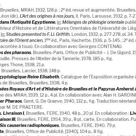
.
e
 Bruxelles, MRAH, 1932, 128 p. ; 2
éd. revue et augmentée, Bruxelles, 
on (dir.),
L’Art des origines à nos jours,
II, Paris, Larousse, 1932, p. 7-27, 
ans l’Antiquité Egyptienne
,
in:
Mélanges de philologie orientale
publi
périeur d’Histoire et de Littératures Orientales de l’Université de Lièg
in:
Studies presented to F. Ll. Griffith
, London, 1932, p. 277-278, pl. 34. T
ère
e
oire de l’Orient ancien,
1
éd., Paris, Hachette, 1936, p. 5-145. ; 2
éd. 
ire racontée à tous). En collaboration avec Georges CONTENAU.
ps des pharaons
, Bruxelles-Paris, Office de Publicité – J. De Gigord, 193
lle, Presses de l’Atelier de la Tannerie, 1978, 185 p., fig.
ges Thone, 1938, 21 p.
,
Bruxelles, Larcier, 1938, 148 p.
Egyptologique Reine Elisabeth
.
Catalogue de l’Exposition organisée 
 de Bruxelles, Bruxelles, 1938, 4 p.
ées Royaux d’Art et d’Histoire de Bruxelles et le Papyrus Amherst 
ne des MRAH, 1939, 12 p., 4 pl. En collaboration avec Alan H. GARDIN
der Pharaos
.
Gent, G. De Graeve, 1940, 132 p., fig. Traduction néerlan
par M. DE PRAETERE.
 Livraison I
,
Bruxelles, FERE, 1940, 48 p., 20 pl. En collaboration :
Liv
aison III
,
Bruxelles, FERE, 1954, 39 p., 8 pl., carte. En collaboration.
 Six causeries radiophoniques
,
Bruxelles, FERE, 1940, 79 p.
te
,
Bruxelles, Office de Publicité, [1940], 104 p., 8 fig.