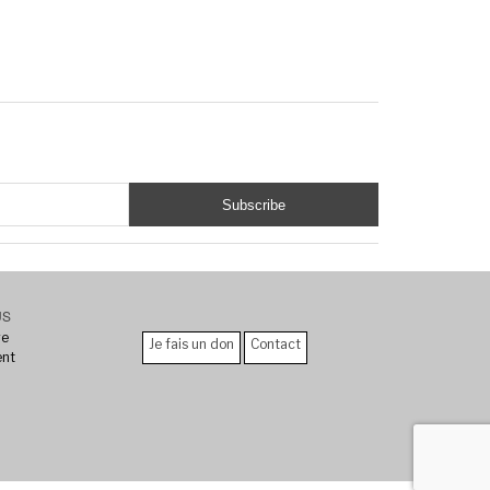
US
re
Je fais un don
Contact
ent