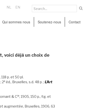
NL
EN
Qui sommes nous
Soutenez-nous
Contact
 voici déjà un choix de
118 p. et 50 pl.
e
; 2
éd., Bruxelles, s.d. 48 p. ;
L’Art
ie
romant & C
, 1905, 150 p., fig. et
et augmentée, Bruxelles, 1906, 63