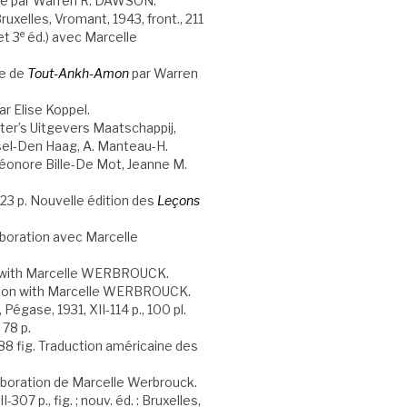
laise par Warren R. DAWSON.
xelles, Vromant, 1943, front., 211
e
t 3
éd.) avec Marcelle
se de
Tout-Ankh-Amon
par Warren
ar Elise Koppel.
er’s Uitgevers Maatschappij,
sel-Den Haag, A. Manteau-H.
onore Bille-De Mot, Jeanne M.
323 p. Nouvelle édition des
Leçons
laboration avec Marcelle
ion with Marcelle WERBROUCK.
ration with Marcelle WERBROUCK.
s, Pégase, 1931, XII-114 p., 100 pl.
 78 p.
 188 fig. Traduction américaine des
llaboration de Marcelle Werbrouck.
I-307 p., fig. ; nouv. éd. : Bruxelles,