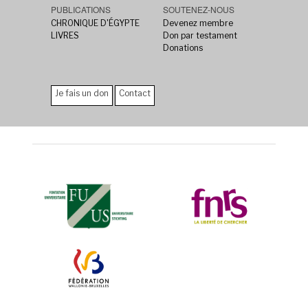
PUBLICATIONS
SOUTENEZ-NOUS
CHRONIQUE D'ÉGYPTE
Devenez membre
LIVRES
Don par testament
Donations
Je fais un don
Contact