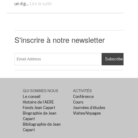
un ég...
Lire la suite
S'inscrire à notre newsletter
QUI SOMMES NOUS
ACTIVITÉS
Le conseil
Conférence
Histoire de l’AERE
Cours
Fonds Jean Capart
Journées d’études
Biographie de Jean
Visites/Voyages
Capart
Bibliographie de Jean
Capart