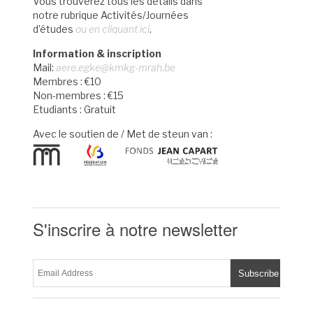
Vous trouverez tous les détails dans
notre rubrique Activités/Journées
d’études
ou en cliquant ici
.
Information & inscription
Mail:
aere.egke@kmkg-mrah.be
Membres : €10
Non-membres : €15
Etudiants : Gratuit
Avec le soutien de / Met de steun van :
S'inscrire à notre newsletter