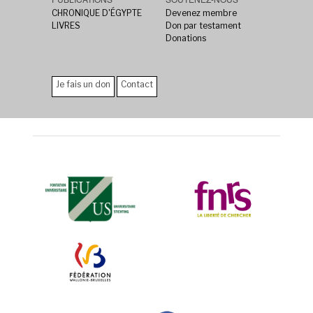
CHRONIQUE D'ÉGYPTE
Devenez membre
LIVRES
Don par testament
Donations
Je fais un don
Contact