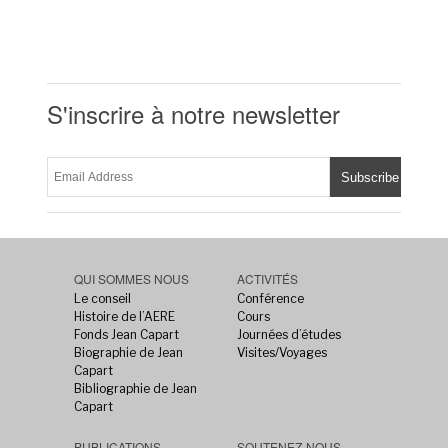
S'inscrire à notre newsletter
QUI SOMMES NOUS
ACTIVITÉS
Le conseil
Conférence
Histoire de l’AERE
Cours
Fonds Jean Capart
Journées d’études
Biographie de Jean
Visites/Voyages
Capart
Bibliographie de Jean
Capart
PUBLICATIONS
SOUTENEZ-NOUS