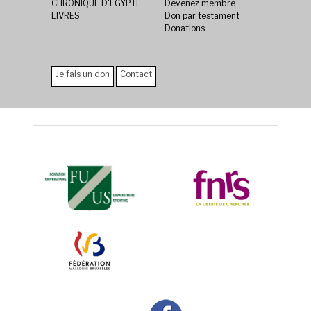
CHRONIQUE D'ÉGYPTE
Devenez membre
LIVRES
Don par testament
Donations
Je fais un don
Contact