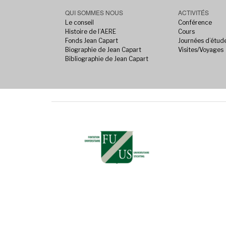
QUI SOMMES NOUS
ACTIVITÉS
Le conseil
Conférence
Histoire de l’AERE
Cours
Fonds Jean Capart
Journées d’étud
Biographie de Jean Capart
Visites/Voyages
Bibliographie de Jean Capart