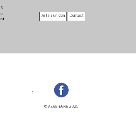
US
re
Je fais un don
Contact
ent
© AERE-EGKE 2025