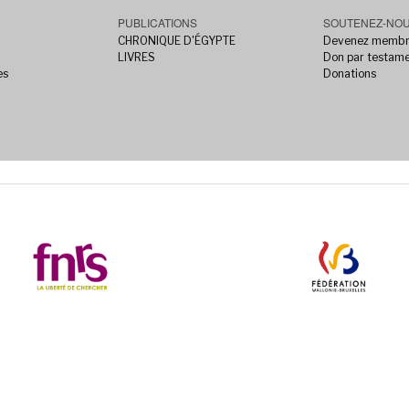
PUBLICATIONS
SOUTENEZ-NO
CHRONIQUE D'ÉGYPTE
Devenez memb
LIVRES
Don par testam
es
Donations