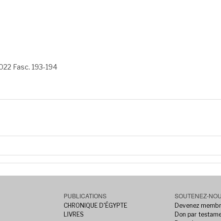
022 Fasc. 193-194
PUBLICATIONS
SOUTENEZ-NO
CHRONIQUE D'ÉGYPTE
Devenez memb
LIVRES
Don par testam