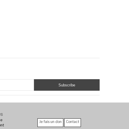
US
re
Je fais un don
Contact
ent