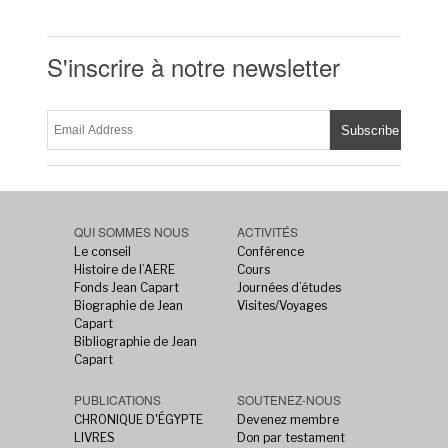
S'inscrire à notre newsletter
QUI SOMMES NOUS
ACTIVITÉS
Le conseil
Conférence
Histoire de l’AERE
Cours
Fonds Jean Capart
Journées d’études
Biographie de Jean
Visites/Voyages
Capart
Bibliographie de Jean
Capart
PUBLICATIONS
SOUTENEZ-NOUS
CHRONIQUE D'ÉGYPTE
Devenez membre
LIVRES
Don par testament