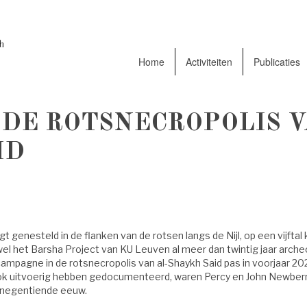
Home
Activiteiten
Publicaties
 : DE ROTSNECROPOLIS V
ID
gt genesteld in de flanken van de rotsen langs de Nijl, op een vijftal
wel het Barsha Project van KU Leuven al meer dan twintig jaar arche
ampagne in de rotsnecropolis van al-Shaykh Said pas in voorjaar 20
ook uitvoerig hebben gedocumenteerd, waren Percy en John Newber
e negentiende eeuw.