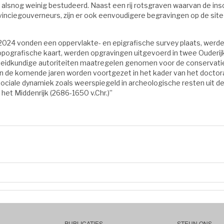
 alsnog weinig bestudeerd. Naast een rij rotsgraven waarvan de ins
nciegouverneurs, zijn er ook eenvoudigere begravingen op de site 
2024 vonden een oppervlakte- en epigrafische survey plaats, wer
pografische kaart, werden opgravingen uitgevoerd in twee Ouderij
idkundige autoriteiten maatregelen genomen voor de conservatie 
 in de komende jaren worden voortgezet in het kader van het docto
ciale dynamiek zoals weerspiegeld in archeologische resten uit de
et Middenrijk (2686-1650 v.Chr.)”
PUBLICATIES
STEUN ONS