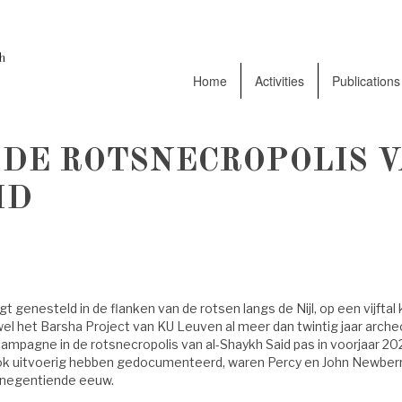
Home
Activities
Publications
 : DE ROTSNECROPOLIS V
ID
gt genesteld in de flanken van de rotsen langs de Nijl, op een vijftal
wel het Barsha Project van KU Leuven al meer dan twintig jaar arche
ampagne in de rotsnecropolis van al-Shaykh Said pas in voorjaar 20
ook uitvoerig hebben gedocumenteerd, waren Percy en John Newber
e negentiende eeuw.