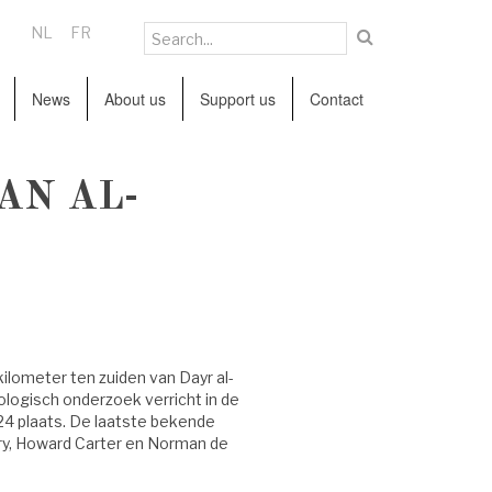
NL
FR
News
About us
Support us
Contact
AN AL-
 kilometer ten zuiden van Dayr al-
ologisch onderzoek verricht in de
24 plaats. De laatste bekende
ry, Howard Carter en Norman de