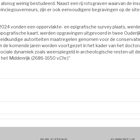
 alsnog weinig bestudeerd. Naast een rij rotsgraven waarvan de ins
nciegouverneurs, zijn er ook eenvoudigere begravingen op de site 
2024 vonden een oppervlakte- en epigrafische survey plaats, wer
pografische kaart, werden opgravingen uitgevoerd in twee Ouderij
idkundige autoriteiten maatregelen genomen voor de conservatie 
 in de komende jaren worden voortgezet in het kader van het docto
ciale dynamiek zoals weerspiegeld in archeologische resten uit de
et Middenrijk (2686-1650 v.Chr.)”
PUBLICATIONS
SUPPORT US