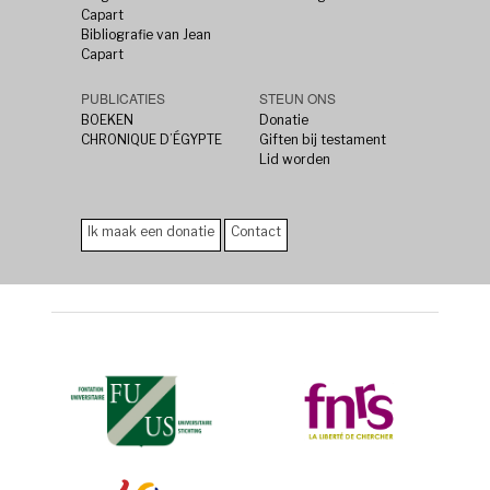
Capart
Bibliografie van Jean
Capart
PUBLICATIES
STEUN ONS
BOEKEN
Donatie
CHRONIQUE D’ÉGYPTE
Giften bij testament
Lid worden
Ik maak een donatie
Contact