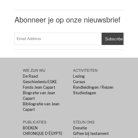
Abonneer je op onze nieuwsbrief
WIE ZIJN WIJ
ACTIVITEITEN
De Raad
Lezing
Geschiedenis EGKE
Cursus
Fonds Jean Capart
Rondleidingen / Reizen
Biografie van Jean
Studiedagen
Capart
Bibliografie van Jean
Capart
PUBLICATIES
STEUN ONS
BOEKEN
Donatie
CHRONIQUE D’ÉGYPTE
Giften bij testament