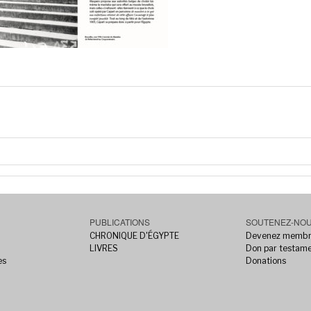
PUBLICATIONS
SOUTENEZ-NO
CHRONIQUE D'ÉGYPTE
Devenez memb
LIVRES
Don par testam
es
Donations