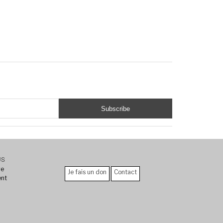
US
re
Je fais un don
Contact
ent