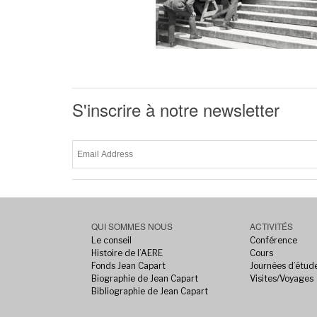
S'inscrire à notre newsletter
QUI SOMMES NOUS
ACTIVITÉS
Le conseil
Conférence
Histoire de l’AERE
Cours
Fonds Jean Capart
Journées d’étud
Biographie de Jean Capart
Visites/Voyages
Bibliographie de Jean Capart