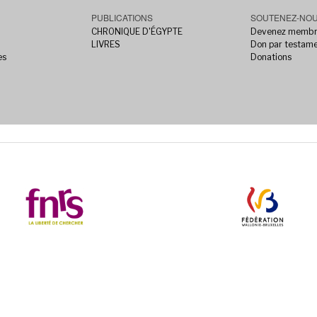
PUBLICATIONS
SOUTENEZ-NO
CHRONIQUE D'ÉGYPTE
Devenez memb
LIVRES
Don par testam
es
Donations