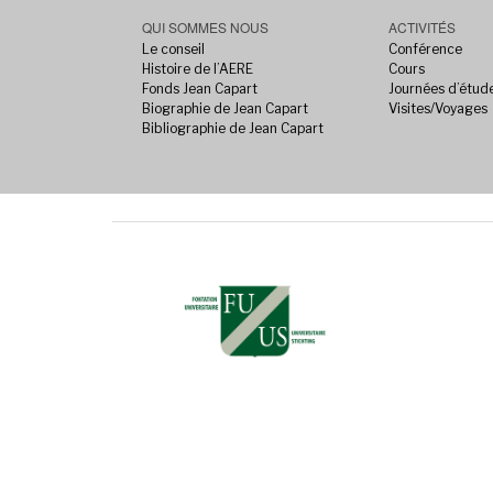
QUI SOMMES NOUS
ACTIVITÉS
Le conseil
Conférence
Histoire de l’AERE
Cours
Fonds Jean Capart
Journées d’étud
Biographie de Jean Capart
Visites/Voyages
Bibliographie de Jean Capart