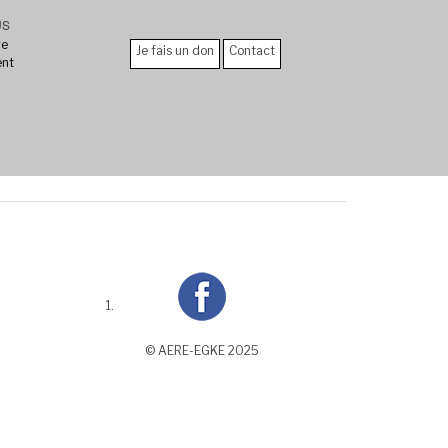
US
re
Je fais un don
Contact
ent
© AERE-EGKE 2025