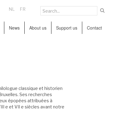
NL
FR
News
About us
Support us
Contact
lologue classique et historien
 Bruxelles. Ses recherches
s deux épopées attribuées à
II e et VII e siècles avant notre