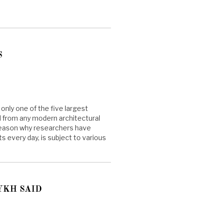
S
ly one of the five largest
d from any modern architectural
 reason why researchers have
ts every day, is subject to various
YKH SAID