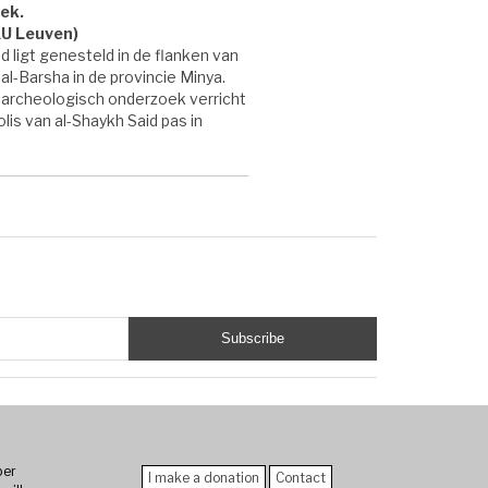
ek.
KU Leuven)
ligt genesteld in de flanken van
 al-Barsha in de provincie Minya.
 archeologisch onderzoek verricht
is van al-Shaykh Said pas in
er
I make a donation
Contact