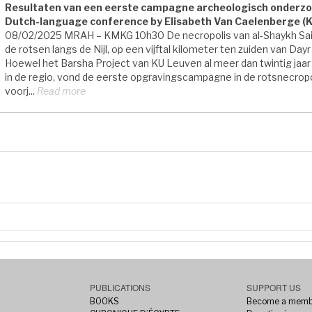
Resultaten van een eerste campagne archeologisch onderzo
Dutch-language conference by Elisabeth Van Caelenberge (
08/02/2025 MRAH – KMKG 10h30 De necropolis van al-Shaykh Said 
de rotsen langs de Nijl, op een vijftal kilometer ten zuiden van Dayr
Hoewel het Barsha Project van KU Leuven al meer dan twintig jaar
in de regio, vond de eerste opgravingscampagne in de rotsnecropol
voorj...
Read more
PUBLICATIONS
SUPPORT US
BOOKS
Become a memb