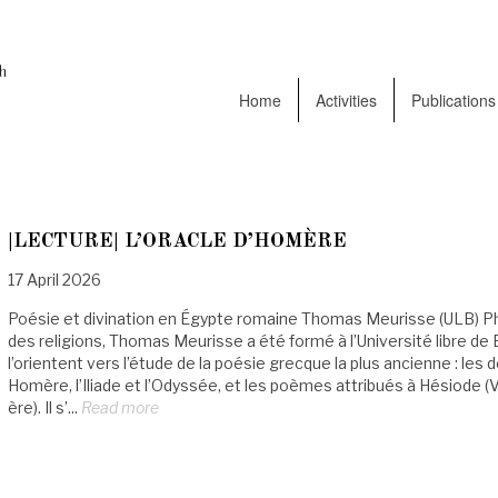
Home
Activities
Publications
|LECTURE| L’ORACLE D’HOMÈRE
17 April 2026
Poésie et divination en Égypte romaine Thomas Meurisse (ULB) Phi
des religions, Thomas Meurisse a été formé à l’Université libre de
l’orientent vers l’étude de la poésie grecque la plus ancienne : le
Homère, l’Iliade et l’Odyssée, et les poèmes attribués à Hésiode (VI
ère). Il s’...
Read more