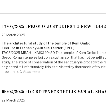
17/05/2025 : FROM OLD STUDIES TO NEW TOOL
23 March 2025
The architectural study of the temple of Kom Ombo
Lecture in French by Aurélie Terrier (EPFL)
17/05/2025 MRAH – KMKG 10h30 The temple of Kom Ombo is the on
Greco-Roman temples built on Egyptian soil that has not benefite
study. The state of conservation of the sanctuary is probably the
neglected it. Unfortunately, this site, visited by thousands of touris
problems of...
Read more
08/02/2025 : DE ROTSNECROPOLIS VAN AL-SHA
22 March 2025