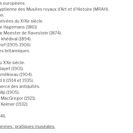
es européens.
égyptienne des Musées royaux d’Art et d’Histoire (MRAH).
on.
rivées du XIXe siècle.
ve Hagemans (1861)
de Meester de Ravestein (1874).
khédival (1894).
nef (1905-1906)
es britanniques.
u XXe siècle.
Gayet (1901).
Amélineau (1904).
 II (1914 et 1935).
erce des antiquités.
lip (1905).
m MacGregor (1921).
 Keimer (1932).
946.
iennes : pratiques muséales.