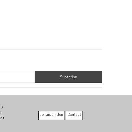
US
re
Je fais un don
Contact
ent