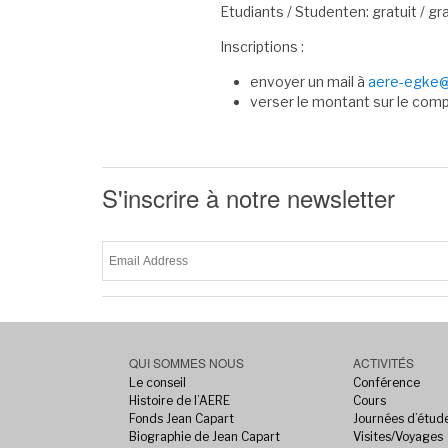
Etudiants / Studenten: gratuit / gra
Inscriptions :
envoyer un mail à
aere-egke
verser le montant sur le co
S'inscrire à notre newsletter
QUI SOMMES NOUS
ACTIVITÉS
Le conseil
Conférence
Histoire de l’AERE
Cours
Fonds Jean Capart
Journées d’étud
Biographie de Jean Capart
Visites/Voyages