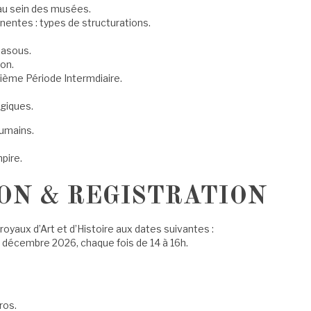
au sein des musées.
nentes : types de structurations.
Gasous.
on.
sième Période Intermdiaire.
giques.
umains.
pire.
ON & REGISTRATION
oyaux d’Art et d’Histoire aux dates suivantes :
8 décembre 2026, chaque fois de 14 à 16h.
ros.