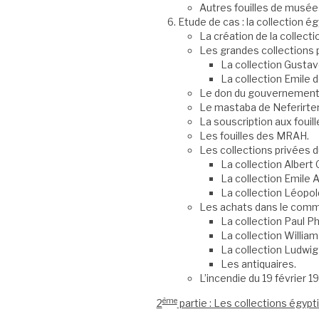
Autres fouilles de musé
Etude de cas : la collection 
La création de la collecti
Les grandes collections p
La collection Gusta
La collection Emile 
Le don du gouvernement 
Le mastaba de Neferirte
La souscription aux fouill
Les fouilles des MRAH.
Les collections privées d
La collection Albert 
La collection Emile 
La collection Léopold
Les achats dans le comm
La collection Paul Phi
La collection Willia
La collection Ludwig
Les antiquaires.
L’incendie du 19 février 1
ème
2
partie : Les collections égypt