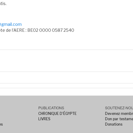
tis.
@gmail.com
mpte de l’AERE : BE02 0000 0587 2540
PUBLICATIONS
SOUTENEZ-NO
CHRONIQUE D'ÉGYPTE
Devenez memb
LIVRES
Don par testam
es
Donations