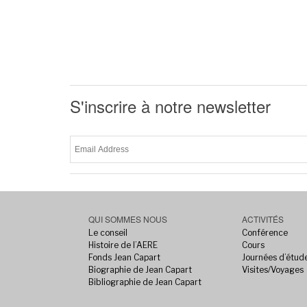
S'inscrire à notre newsletter
QUI SOMMES NOUS
ACTIVITÉS
Le conseil
Conférence
Histoire de l’AERE
Cours
Fonds Jean Capart
Journées d’étud
Biographie de Jean Capart
Visites/Voyages
Bibliographie de Jean Capart