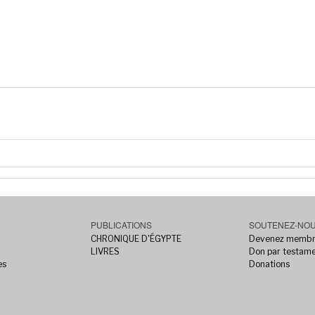
PUBLICATIONS
SOUTENEZ-NO
CHRONIQUE D'ÉGYPTE
Devenez memb
LIVRES
Don par testam
es
Donations