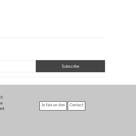
US
re
Je fais un don
Contact
ent