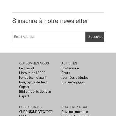
S'inscrire à notre newsletter
QUI SOMMES NOUS
ACTIVITÉS
Le conseil
Conférence
Histoire de l’AERE
Cours
Fonds Jean Capart
Journées d’études
Biographie de Jean
Visites/Voyages
Capart
Bibliographie de Jean
Capart
PUBLICATIONS
SOUTENEZ-NOUS
CHRONIQUE D'ÉGYPTE
Devenez membre