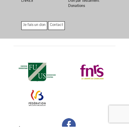
LIVRES
Don par testament
Donations
Je fais un don
Contact