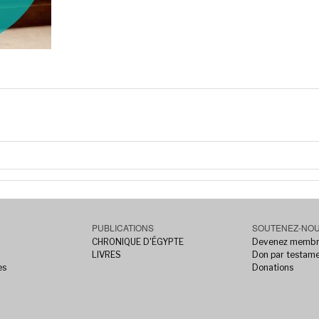
PUBLICATIONS
SOUTENEZ-NO
CHRONIQUE D'ÉGYPTE
Devenez memb
LIVRES
Don par testam
es
Donations