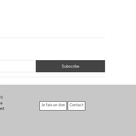
US
re
Je fais un don
Contact
ent