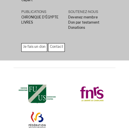
PUBLICATIONS
SOUTENEZ-NOUS
CHRONIQUE D'ÉGYPTE
Devenez membre
LIVRES
Don par testament
Donations
Je fais un don
Contact