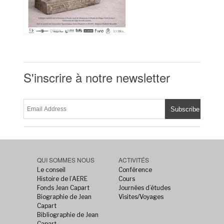
S'inscrire à notre newsletter
QUI SOMMES NOUS
ACTIVITÉS
Le conseil
Conférence
Histoire de l’AERE
Cours
Fonds Jean Capart
Journées d’études
Biographie de Jean
Visites/Voyages
Capart
Bibliographie de Jean
Capart