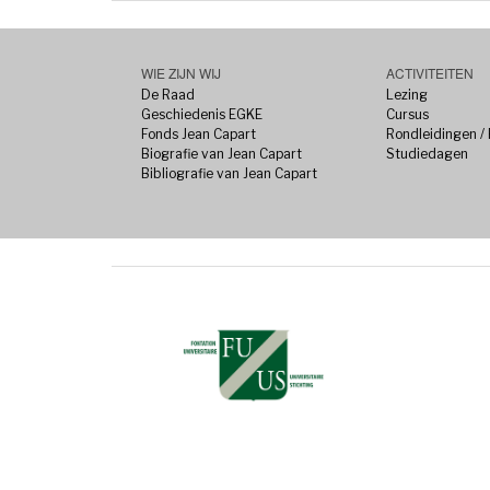
WIE ZIJN WIJ
ACTIVITEITEN
De Raad
Lezing
Geschiedenis EGKE
Cursus
Fonds Jean Capart
Rondleidingen /
Biografie van Jean Capart
Studiedagen
Bibliografie van Jean Capart