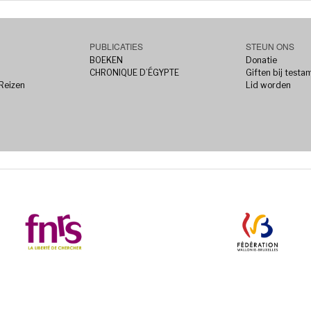
PUBLICATIES
STEUN ONS
BOEKEN
Donatie
CHRONIQUE D’ÉGYPTE
Giften bij testa
 Reizen
Lid worden