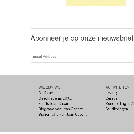
Abonneer je op onze nieuwsbrief
WIE ZIJN WIJ
ACTIVITEITEN
De Raad
Lezing
Geschiedenis EGKE
Cursus
Fonds Jean Capart
Rondleidingen /
Biografie van Jean Capart
Studiedagen
Bibliografie van Jean Capart