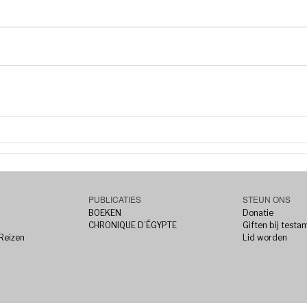
PUBLICATIES
STEUN ONS
BOEKEN
Donatie
CHRONIQUE D’ÉGYPTE
Giften bij testa
 Reizen
Lid worden