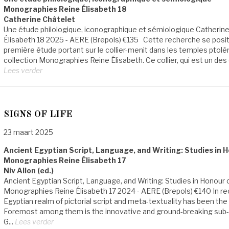
Monographies Reine Élisabeth 18
Catherine Châtelet
Une étude philologique, iconographique et sémiologique Catheri
Élisabeth 18 2025 - AERE (Brepols) €135 Cette recherche se positi
première étude portant sur le collier-menit dans les temples ptolé
collection Monographies Reine Élisabeth. Ce collier, qui est un des 
Lees verder
SIGNS OF LIFE
23 maart 2025
Ancient Egyptian Script, Language, and Writing: Studies in 
Monographies Reine Élisabeth 17
Niv Allon (ed.)
Ancient Egyptian Script, Language, and Writing: Studies in Honour o
Monographies Reine Élisabeth 17 2024 - AERE (Brepols) €140 In r
Egyptian realm of pictorial script and meta-textuality has been th
Foremost among them is the innovative and ground-breaking sub-fi
G...
Lees verder