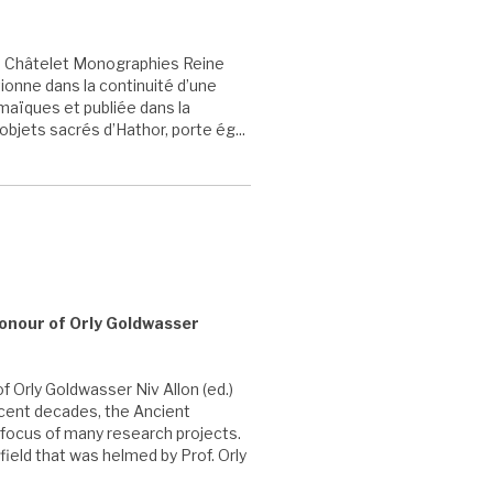
ne Châtelet Monographies Reine
onne dans la continuité d’une
maïques et publiée dans la
objets sacrés d’Hathor, porte ég...
Honour of Orly Goldwasser
f Orly Goldwasser Niv Allon (ed.)
ecent decades, the Ancient
e focus of many research projects.
eld that was helmed by Prof. Orly