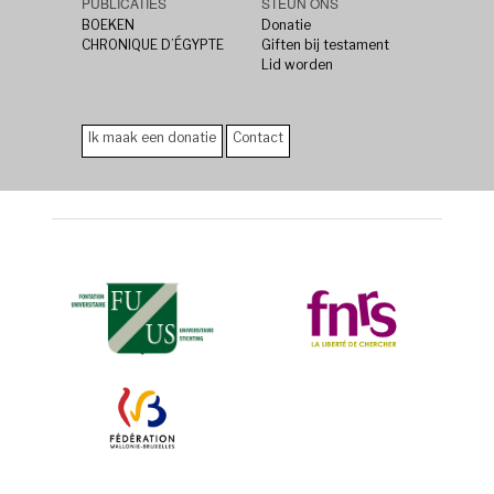
PUBLICATIES
STEUN ONS
BOEKEN
Donatie
CHRONIQUE D’ÉGYPTE
Giften bij testament
Lid worden
Ik maak een donatie
Contact