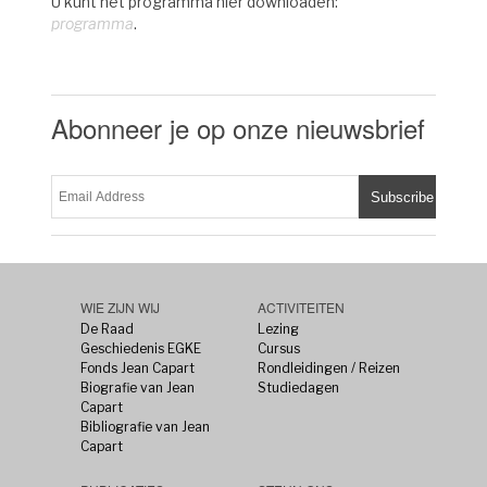
U kunt het programma hier downloaden:
programma
.
Abonneer je op onze nieuwsbrief
WIE ZIJN WIJ
ACTIVITEITEN
De Raad
Lezing
Geschiedenis EGKE
Cursus
Fonds Jean Capart
Rondleidingen / Reizen
Biografie van Jean
Studiedagen
Capart
Bibliografie van Jean
Capart