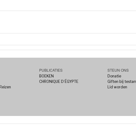
PUBLICATIES
STEUN ONS
BOEKEN
Donatie
CHRONIQUE D’ÉGYPTE
Giften bij testa
 Reizen
Lid worden