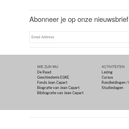
Abonneer je op onze nieuwsbrief
WIE ZIJN WIJ
ACTIVITEITEN
De Raad
Lezing
Geschiedenis EGKE
Cursus
Fonds Jean Capart
Rondleidingen /
Biografie van Jean Capart
Studiedagen
Bibliografie van Jean Capart