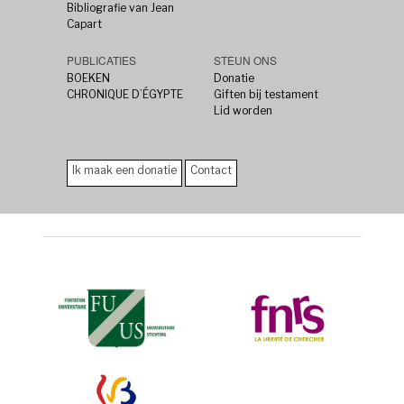
Bibliografie van Jean
Capart
PUBLICATIES
STEUN ONS
BOEKEN
Donatie
CHRONIQUE D’ÉGYPTE
Giften bij testament
Lid worden
Ik maak een donatie
Contact