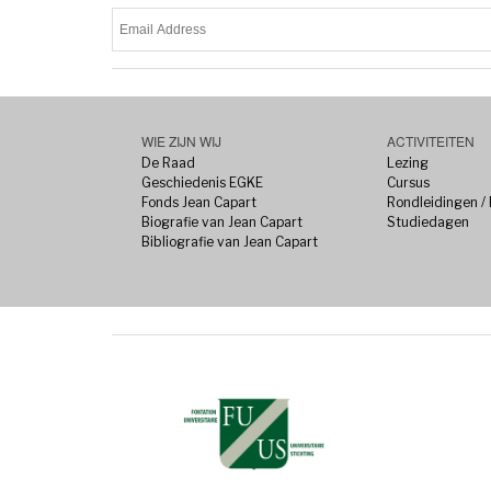
WIE ZIJN WIJ
ACTIVITEITEN
De Raad
Lezing
Geschiedenis EGKE
Cursus
Fonds Jean Capart
Rondleidingen /
Biografie van Jean Capart
Studiedagen
Bibliografie van Jean Capart