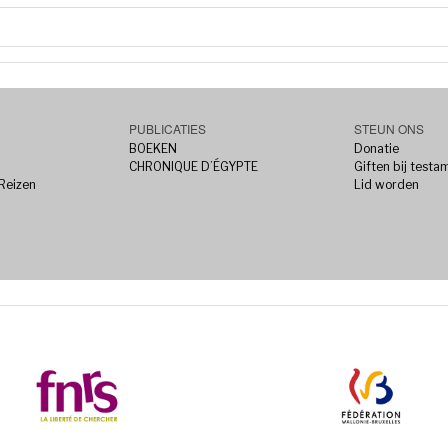
PUBLICATIES
STEUN ONS
BOEKEN
Donatie
CHRONIQUE D’ÉGYPTE
Giften bij testa
 Reizen
Lid worden