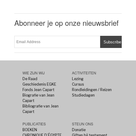
Abonneer je op onze nieuwsbrief
WIE ZIJN WIJ
ACTIVITEITEN
De Raad
Lezing
Geschiedenis EGKE
Cursus
Fonds Jean Capart
Rondleidingen / Reizen
Biografie van Jean
Studiedagen
Capart
Bibliografie van Jean
Capart
PUBLICATIES
STEUN ONS
BOEKEN
Donatie
CHRONIQUE D’ÉGYPTE
Giften bij testament