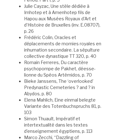
Julie Cayzac, Une stèle dédiée à
Imhotep et à Amenhotep fils de
Hapou aux Musées Royaux d’Art et
d’Histoire de Bruxelles (inv. E.08707),
p. 26
Frédéric Colin, Oracles et
déplacements de momies royales en
inhumation secondaire. La sépulture
collective dynastique TT 320, p. 40
Romain Ferreres, Du caractère
psychopompe de Pakhet, déesse-
lionne du Spéos Artémidos, p. 70
Bieke Janssens, The ‘overlooked’
Predynastic Cemeteries ? and ? in
Abydos, p. 80
Elena Mahlich, Eine einmal belegte
Variante des Totenbuchspruchs 81, p.
103
Simon Thuault, Impératif et
intertextualité dans les textes
d’enseignement égyptiens, p. 113
Marco Zecchi, “Dazzling of