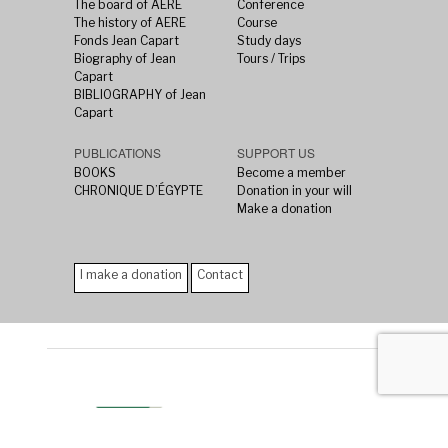
The board of AERE
Conference
The history of AERE
Course
Fonds Jean Capart
Study days
Biography of Jean
Tours / Trips
Capart
BIBLIOGRAPHY of Jean
Capart
PUBLICATIONS
SUPPORT US
BOOKS
Become a member
CHRONIQUE D’ÉGYPTE
Donation in your will
Make a donation
I make a donation
Contact