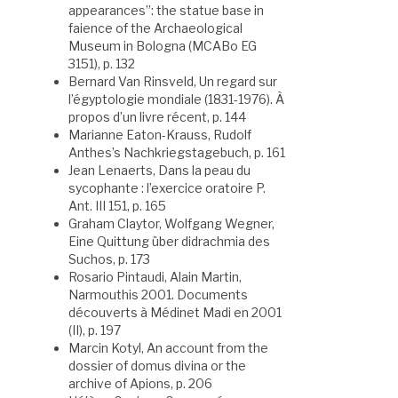
appearances”: the statue base in
faience of the Archaeological
Museum in Bologna (MCABo EG
3151), p. 132
Bernard Van Rinsveld, Un regard sur
l’égyptologie mondiale (1831-1976). À
propos d’un livre récent, p. 144
Marianne Eaton-Krauss, Rudolf
Anthes’s Nachkriegstagebuch, p. 161
Jean Lenaerts, Dans la peau du
sycophante : l’exercice oratoire P.
Ant. III 151, p. 165
Graham Claytor, Wolfgang Wegner,
Eine Quittung über didrachmia des
Suchos, p. 173
Rosario Pintaudi, Alain Martin,
Narmouthis 2001. Documents
découverts à Médinet Madi en 2001
(II), p. 197
Marcin Kotyl, An account from the
dossier of domus divina or the
archive of Apions, p. 206