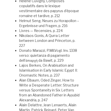
Hélène Cuvigny, Composés
copulatifs dans le lexique
vestimentaire des papyrus d’époque
romaine et tardive, p. 212
Helmut Seng, Neues zu Horapollon –
Ergebnisse und Fragen, p. 216
Livres — Recensies, p. 224
Nikolaos Gonis, A Qurra Letter
between London and Princeton, p.
227
Donato Marazzi, P.Mil.Vogl. Inv. 1338
verso: quietanza di pagamento
dell’ἀπαρχή da Bawit, p. 229
Lajos Berkes, On Arabisation and
Islamisation in Early Islamic Egypt II:
Onomastic Notes, p. 237
Alan Elbaum, Oded Zinger, How to
Write a Desperate Letter: Structure
versus Spontaneity in Six Letters
from an Abandoned Father in Ayyubid
Alexandria, p. 247
Alain Delattre, Jean Lenaerts, Alain
Martin, Patrick Reinard, Peter Van