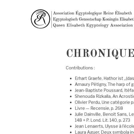
CHRONIQUE 
Contributions :
Erhart Graefe, Hathor ist „(das)
Amaury Pétigny, The harp of goo
Jean-Baptiste Poussard, Itéfa
Shenouda Rizkalla, An Acrost
Olivier Perdu, Une catégorie pa
Livre — Recensie, p. 268
Julie Dainville, Benoît Sans, L
148 + P. Lond. Lit. 140, p. 273
Jean Lenaerts, Ulysse à l’école
Laura Aguer, Deux symbola iné