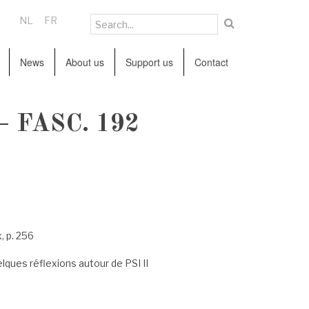
NL
FR
News
About us
Support us
Contact
 FASC. 192
, p. 256
uelques réflexions autour de PSI II