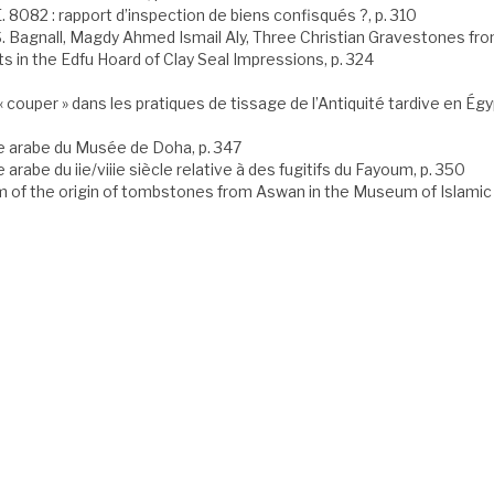
E. 8082 : rapport d’inspection de biens confisqués ?, p. 310
. Bagnall, Magdy Ahmed Ismail Aly, Three Christian Gravestones from
ts in the Edfu Hoard of Clay Seal Impressions, p. 324
 couper » dans les pratiques de tissage de l’Antiquité tardive en Ég
 arabe du Musée de Doha, p. 347
rabe du iie/viiie siècle relative à des fugitifs du Fayoum, p. 350
 of the origin of tombstones from Aswan in the Museum of Islamic Ar