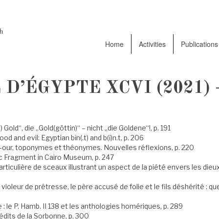
Home
Activities
Publications
D’ÉGYPTE XCVI (2021) –
 Gold“, die „Gold(göttin)“ – nicht „die Goldene“!, p. 191
d and evil: Egyptian bỉn(.t) and b(ỉ)n.t, p. 206
-our, toponymes et théonymes. Nouvelles réflexions, p. 220
ic Fragment in Cairo Museum, p. 247
rticulière de sceaux illustrant un aspect de la piété envers les dieux
e violeur de prêtresse, le père accusé de folie et le fils déshérité : q
 : le P. Hamb. II 138 et les anthologies homériques, p. 289
dits de la Sorbonne, p. 300