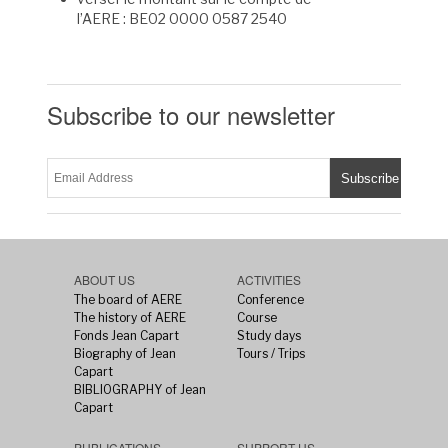
l’AERE : BE02 0000 0587 2540
Subscribe to our newsletter
ABOUT US
ACTIVITIES
The board of AERE
Conference
The history of AERE
Course
Fonds Jean Capart
Study days
Biography of Jean
Tours / Trips
Capart
BIBLIOGRAPHY of Jean
Capart
PUBLICATIONS
SUPPORT US